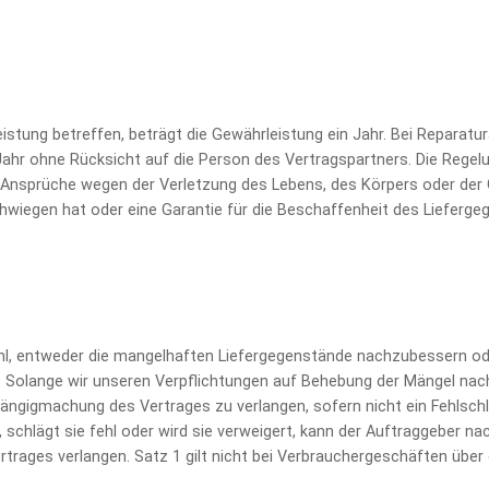
stung betreffen, beträgt die Gewährleistung ein Jahr. Bei Reparaturar
Jahr ohne Rücksicht auf die Person des Vertragspartners.
Die Regel
er Ansprüche wegen der Verletzung des Lebens, des Körpers oder de
schwiegen hat oder eine Garantie für die Beschaffenheit des Liefe
ahl, entweder die mangelhaften Liefergegenstände nachzubessern 
. Solange wir unseren Verpflichtungen auf Behebung der Mängel na
ngigmachung des Vertrages zu verlangen, sofern nicht ein Fehlschla
schlägt sie fehl oder wird sie verweigert, kann der Auftraggeber n
rages verlangen. Satz 1 gilt nicht bei Verbrauchergeschäften über