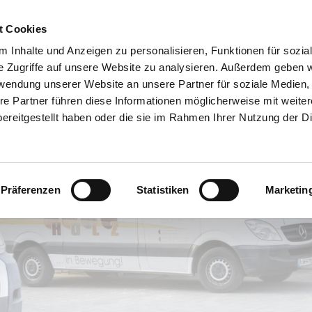
Startseite
Leistungen
Über uns
t Cookies
 Inhalte und Anzeigen zu personalisieren, Funktionen für sozia
e Zugriffe auf unsere Website zu analysieren. Außerdem geben w
rwendung unserer Website an unsere Partner für soziale Medien
re Partner führen diese Informationen möglicherweise mit weite
ereitgestellt haben oder die sie im Rahmen Ihrer Nutzung der D
hmann in Sachen: Hochwertiges rund u
Vom Baum bis zum fertigen Objekt.
Präferenzen
Statistiken
Marketin