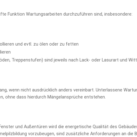
hafte Funktion Wartungsarbeiten durchzuführen sind, insbesondere:
llieren und evtl. zu ölen oder zu fetten
lieren
ßböden, Treppenstufen) sind jeweils nach Lack- oder Lasurart und W
ng, wenn nicht ausdrücklich anders vereinbart. Unterlassene Wart
gen, ohne dass hierdurch Mängelansprüche entstehen.
nster und Außentüren wird die energetische Qualität des Gebäudes
mmelpilzbildung vorzubeugen, sind zusätzliche Anforderungen an die