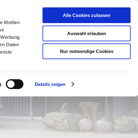
Kontakt
Impressum
AGB
Datenschutz
Alle Cookies zulassen
le Medien
ir
Auswahl erlauben
, Werbung
ren Daten
Nur notwendige Cookies
ienste
ms Holz!
g
Details zeigen