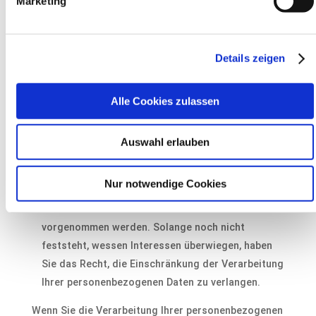
Marketing
Sie statt der Löschung die Einschränkung der
Datenverarbeitung verlangen.
Wenn wir Ihre personenbezogenen Daten nicht
Details zeigen
mehr benötigen, Sie sie jedoch zur Ausübung,
Verteidigung oder Geltendmachung von
Rechtsansprüchen benötigen, haben Sie das Recht,
Alle Cookies zulassen
statt der Löschung die Einschränkung der
Verarbeitung Ihrer personenbezogenen Daten zu
Auswahl erlauben
verlangen.
Wenn Sie einen Widerspruch nach Art. 21 Abs. 1
Nur notwendige Cookies
DSGVO eingelegt haben, muss eine Abwägung
zwischen Ihren und unseren Interessen
vorgenommen werden. Solange noch nicht
feststeht, wessen Interessen überwiegen, haben
Sie das Recht, die Einschränkung der Verarbeitung
Ihrer personenbezogenen Daten zu verlangen.
Wenn Sie die Verarbeitung Ihrer personenbezogenen