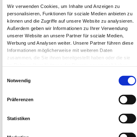
Recht auf Einschränkung
Wir verwenden Cookies, um Inhalte und Anzeigen zu
der Verarbeitung
personalisieren, Funktionen für soziale Medien anbieten zu
können und die Zugriffe auf unsere Website zu analysieren.
Sie haben das Recht, die Einschränkung der
Außerdem geben wir Informationen zu Ihrer Verwendung
Verarbeitung Ihrer personenbezogenen Daten zu
unserer Website an unsere Partner für soziale Medien,
verlangen. Hierzu können Sie sich jederzeit unter
der im Impressum angegebenen Adresse an uns
Werbung und Analysen weiter. Unsere Partner führen diese
wenden. Das Recht auf Einschränkung der
Informationen möglicherweise mit weiteren Daten
Verarbeitung besteht in folgenden Fällen:
zusammen, die Sie ihnen bereitgestellt haben oder die sie
im Rahmen Ihrer Nutzung der Dienste gesammelt haben.
Wenn Sie die Richtigkeit Ihrer bei uns
Einwilligungsauswahl
gespeicherten personenbezogenen Daten
Notwendig
bestreiten, benötigen wir in der Regel Zeit, um
dies zu überprüfen. Für die Dauer der Prüfung
Präferenzen
haben Sie das Recht, die Einschränkung der
Verarbeitung Ihrer personenbezogenen Daten zu
verlangen.
Statistiken
Wenn die Verarbeitung Ihrer personenbezogenen
Daten unrechtmäßig geschah/geschieht, können